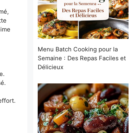
rmé,
tte
lime
Menu Batch Cooking pour la
Semaine : Des Repas Faciles et
Délicieux
e.
é.
ffort.