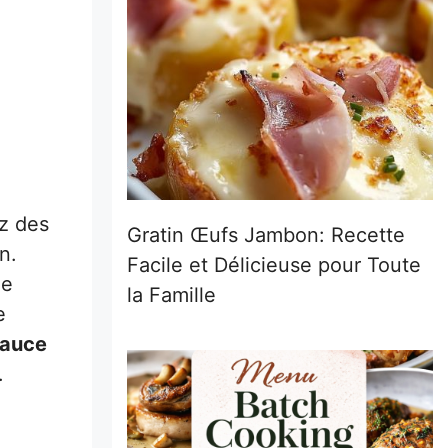
ez des
Gratin Œufs Jambon: Recette
n.
Facile et Délicieuse pour Toute
ne
la Famille
e
auce
.