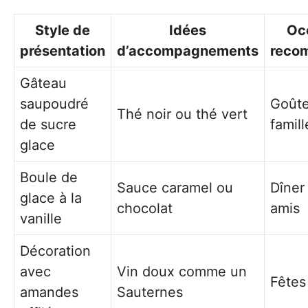
Style de
Idées
Oc
présentation
d’accompagnements
reco
Gâteau
saupoudré
Goûte
Thé noir ou thé vert
de sucre
famill
glace
Boule de
Sauce caramel ou
Dîner
glace à la
chocolat
amis
vanille
Décoration
avec
Vin doux comme un
Fêtes
amandes
Sauternes