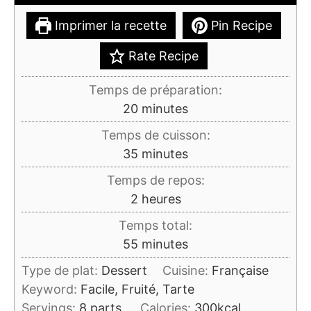
Imprimer la recette
Pin Recipe
Rate Recipe
Temps de préparation:
minutes
20
minutes
Temps de cuisson:
minutes
35
minutes
Temps de repos:
heures
2
heures
Temps total:
minutes
55
minutes
Type de plat:
Dessert
Cuisine:
Française
Keyword:
Facile, Fruité, Tarte
Servings:
8
parts
Calories:
300
kcal