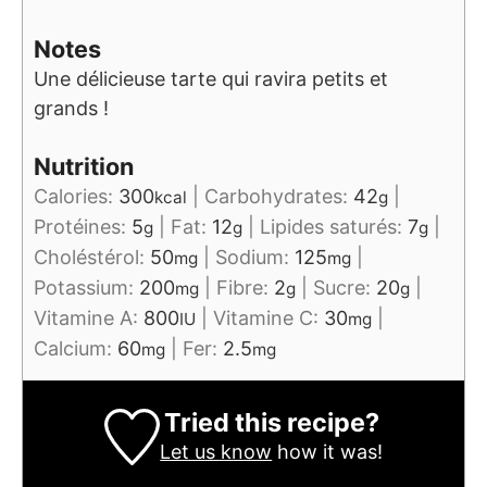
Notes
Une délicieuse tarte qui ravira petits et
grands !
Nutrition
Calories:
300
|
Carbohydrates:
42
|
kcal
g
Protéines:
5
|
Fat:
12
|
Lipides saturés:
7
|
g
g
g
Choléstérol:
50
|
Sodium:
125
|
mg
mg
Potassium:
200
|
Fibre:
2
|
Sucre:
20
|
mg
g
g
Vitamine A:
800
|
Vitamine C:
30
|
IU
mg
Calcium:
60
|
Fer:
2.5
mg
mg
Tried this recipe?
Let us know
how it was!