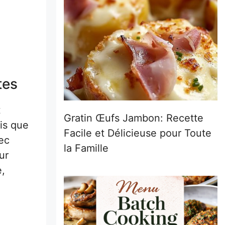
tes
t
Gratin Œufs Jambon: Recette
is que
Facile et Délicieuse pour Toute
vec
la Famille
ur
e,