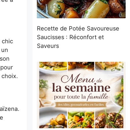
Recette de Potée Savoureuse
Saucisses : Réconfort et
 chic
Saveurs
 un
ison
 pour
 choix.
aïzena.
de