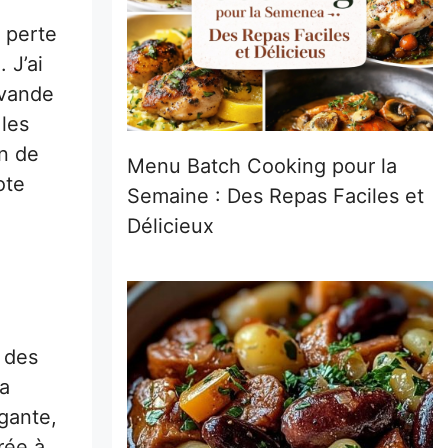
 perte
 J’ai
avande
 les
n de
Menu Batch Cooking pour la
ote
Semaine : Des Repas Faciles et
Délicieux
e des
la
égante,
rée à