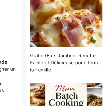
Gratin Œufs Jambon: Recette
nde
.
Facile et Délicieuse pour Toute
gner un
la Famille
n
e.
us