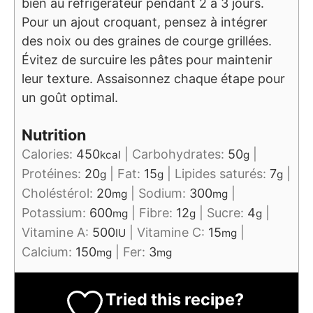
bien au réfrigérateur pendant 2 à 3 jours.
Pour un ajout croquant, pensez à intégrer
des noix ou des graines de courge grillées.
Évitez de surcuire les pâtes pour maintenir
leur texture. Assaisonnez chaque étape pour
un goût optimal.
Nutrition
Calories:
450
|
Carbohydrates:
50
|
kcal
g
Protéines:
20
|
Fat:
15
|
Lipides saturés:
7
|
g
g
g
Choléstérol:
20
|
Sodium:
300
|
mg
mg
Potassium:
600
|
Fibre:
12
|
Sucre:
4
|
mg
g
g
Vitamine A:
500
|
Vitamine C:
15
|
IU
mg
Calcium:
150
|
Fer:
3
mg
mg
Tried this recipe?