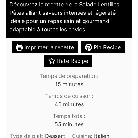
Découvrez la recette de la Salade Lentilles
Pâtes alliant saveurs intenses et légèreté
idéale pour un repas sain et gourmand
adaptable à toutes les envies.
Imprimer la recette
Pin Recipe
Rate Recipe
Temps de préparation:
minutes
15
minutes
Temps de cuisson:
minutes
40
minutes
Temps total:
minutes
55
minutes
Type de plat:
Dessert
Cuisine:
Italien