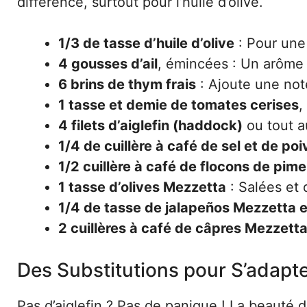
différence, surtout pour l’huile d’olive.
1/3 de tasse d’huile d’olive
: Pour une
4 gousses d’ail
, émincées : Un arôme 
6 brins de thym frais
: Ajoute une not
1 tasse et demie de tomates cerises
,
4 filets d’aiglefin (haddock)
ou tout a
1/4 de cuillère à café de sel et de poi
1/2 cuillère à café de flocons de pime
1 tasse d’olives Mezzetta
: Salées et 
1/4 de tasse de jalapeños Mezzetta 
2 cuillères à café de câpres Mezzett
Des Substitutions pour S’adapte
Pas d’aiglefin ? Pas de panique ! La beauté 