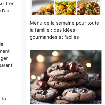
si très
 d’un
Menu de la semaine pour toute
la famille : des idées
gourmandes et faciles
de
ement
éger
parant
 la