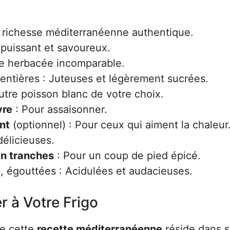
 richesse méditerranéenne authentique.
puissant et savoureux.
e herbacée incomparable.
 entières : Juteuses et légèrement sucrées.
utre poisson blanc de votre choix.
vre
: Pour assaisonner.
nt
(optionnel) : Pour ceux qui aiment la chaleur
délicieuses.
en tranches
: Pour un coup de pied épicé.
a
, égouttées : Acidulées et audacieuses.
r à Votre Frigo
de cette
recette méditerranéenne
réside dans s