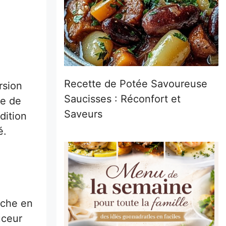
Recette de Potée Savoureuse
rsion
Saucisses : Réconfort et
he de
Saveurs
dition
é.
riche en
uceur