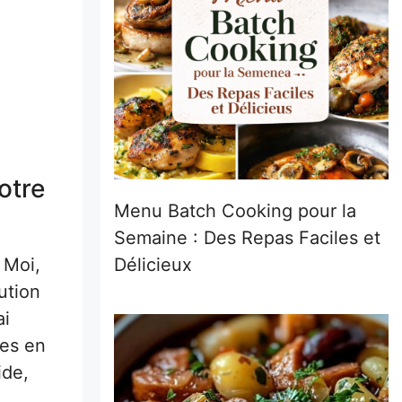
otre
Menu Batch Cooking pour la
Semaine : Des Repas Faciles et
Délicieux
 Moi,
ution
ai
res en
ide,