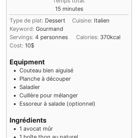
Temps total:
minutes
15
minutes
Type de plat:
Dessert
Cuisine:
Italien
Keyword:
Gourmand
Servings:
4
personnes
Calories:
370
kcal
Cost:
10$
Equipment
Couteau bien aiguisé
Planche à découper
Saladier
Cuillère pour mélanger
Essoreur à salade (optionnel)
Ingrédients
1
avocat mûr
1
boîte
thon au naturel