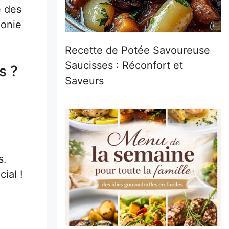
é des
honie
Recette de Potée Savoureuse
Saucisses : Réconfort et
s ?
Saveurs
s.
ial !