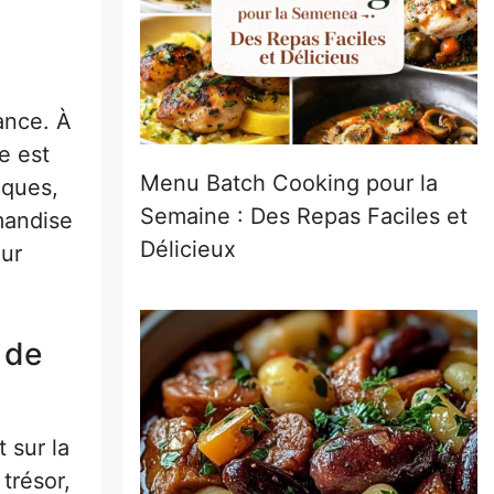
rance. À
e est
Menu Batch Cooking pour la
cques,
Semaine : Des Repas Faciles et
mandise
Délicieux
our
 de
 sur la
trésor,