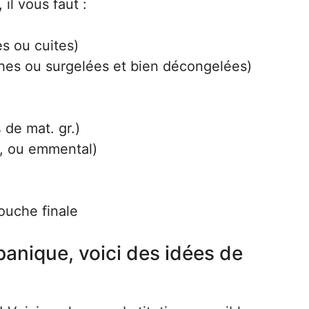
il vous faut :
s ou cuites)
ches ou surgelées et bien décongelées)
de mat. gr.)
, ou emmental)
touche finale
anique, voici des idées de