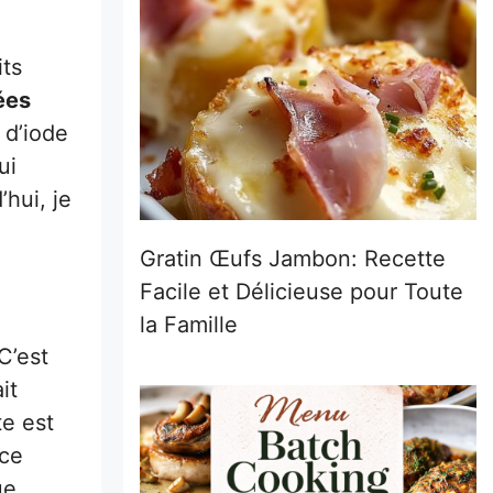
its
ées
 d’iode
ui
’hui, je
Gratin Œufs Jambon: Recette
Facile et Délicieuse pour Toute
la Famille
C’est
it
te est
uce
ue,