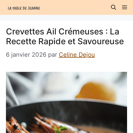
Aller
M
au
contenu
Crevettes Ail Crémeuses : La
Recette Rapide et Savoureuse
6 janvier 2026
par
Celine Dejou