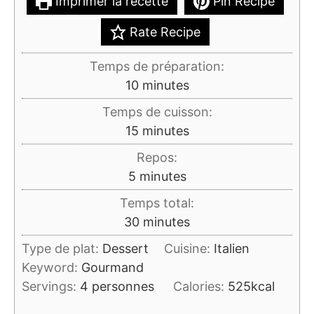
Imprimer la recette
Pin Recipe
Rate Recipe
Temps de préparation:
minutes
10
minutes
Temps de cuisson:
minutes
15
minutes
Repos:
minutes
5
minutes
Temps total:
minutes
30
minutes
Type de plat:
Dessert
Cuisine:
Italien
Keyword:
Gourmand
Servings:
4
personnes
Calories:
525
kcal