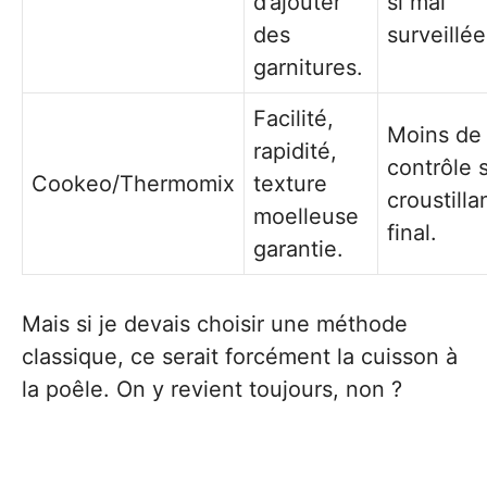
d’ajouter
si mal
des
surveillée
garnitures.
Facilité,
Moins de
rapidité,
contrôle s
Cookeo/Thermomix
texture
croustilla
moelleuse
final.
garantie.
Mais si je devais choisir une méthode
classique, ce serait forcément la cuisson à
la poêle. On y revient toujours, non ?