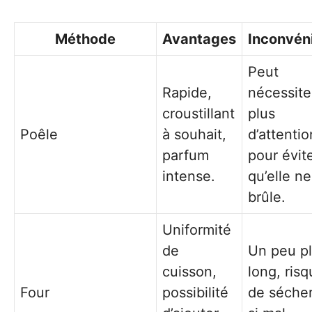
Méthode
Avantages
Inconvén
Peut
Rapide,
nécessite
croustillant
plus
Poêle
à souhait,
d’attentio
parfum
pour évit
intense.
qu’elle ne
brûle.
Uniformité
de
Un peu p
cuisson,
long, ris
Four
possibilité
de séche