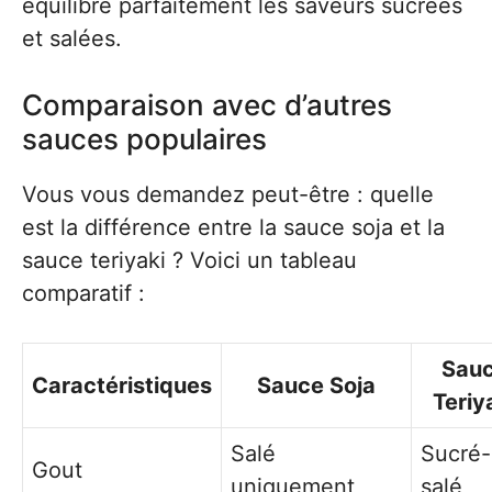
équilibre parfaitement les saveurs sucrées
et salées.
Comparaison avec d’autres
sauces populaires
Vous vous demandez peut-être : quelle
est la différence entre la sauce soja et la
sauce teriyaki ? Voici un tableau
comparatif :
Sau
Caractéristiques
Sauce Soja
Teriy
Salé
Sucré-
Gout
uniquement
salé