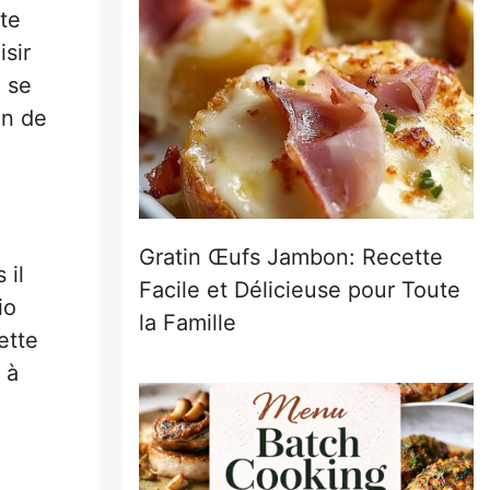
tte
sir
n se
en de
Gratin Œufs Jambon: Recette
 il
Facile et Délicieuse pour Toute
io
la Famille
ette
 à