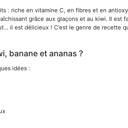
s : riche en vitamine C, en fibres et en antiox
aîchissant grâce aux glaçons et au kiwi. Il est fa
t… il est délicieux ! C’est le genre de recette q
i, banane et ananas ?
ues idées :
ux