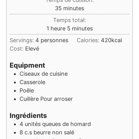
minutes
35
minutes
Temps total:
heure
minutes
1
heure
5
minutes
Servings:
4
personnes
Calories:
420
kcal
Cost:
Elevé
Equipment
Ciseaux de cuisine
Casserole
Poêle
Cuillère
Pour arroser
Ingrédients
4
unités
queues de homard
8
c.s
beurre non salé