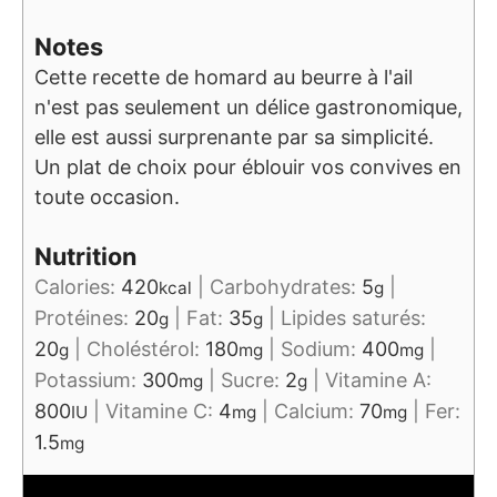
Notes
Cette recette de homard au beurre à l'ail
n'est pas seulement un délice gastronomique,
elle est aussi surprenante par sa simplicité.
Un plat de choix pour éblouir vos convives en
toute occasion.
Nutrition
Calories:
420
|
Carbohydrates:
5
|
kcal
g
Protéines:
20
|
Fat:
35
|
Lipides saturés:
g
g
20
|
Choléstérol:
180
|
Sodium:
400
|
g
mg
mg
Potassium:
300
|
Sucre:
2
|
Vitamine A:
mg
g
800
|
Vitamine C:
4
|
Calcium:
70
|
Fer:
IU
mg
mg
1.5
mg