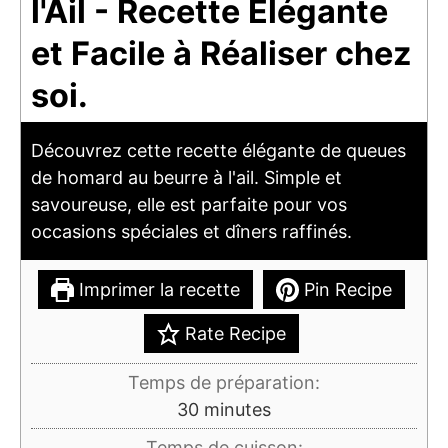
l'Ail - Recette Élégante
et Facile à Réaliser chez
soi.
Découvrez cette recette élégante de queues
de homard au beurre à l'ail. Simple et
savoureuse, elle est parfaite pour vos
occasions spéciales et dîners raffinés.
Imprimer la recette
Pin Recipe
Rate Recipe
Temps de préparation:
minutes
30
minutes
Temps de cuisson: