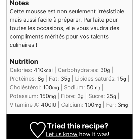
Notes
Cette mousse est non seulement irrésistible
mais aussi facile à préparer. Parfaite pour
toutes les occasions, elle vous vaudra des
compliments mérités pour vos talents
culinaires !
Nutrition
Calories:
410
|
Carbohydrates:
30
|
kcal
g
Protéines:
8
|
Fat:
35
|
Lipides saturés:
15
|
g
g
g
Choléstérol:
100
|
Sodium:
50
|
mg
mg
Potassium:
150
|
Fibre:
3
|
Sucre:
25
|
mg
g
g
Vitamine A:
400
|
Calcium:
100
|
Fer:
3
IU
mg
mg
Tried this recipe?
Let us know
how it was!