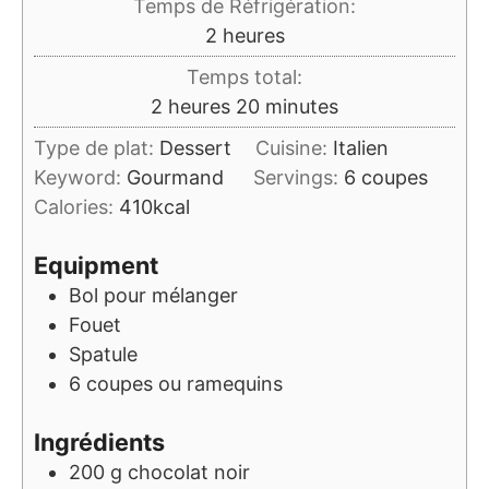
Temps de Réfrigération:
heures
2
heures
Temps total:
heures
minutes
2
heures
20
minutes
Type de plat:
Dessert
Cuisine:
Italien
Keyword:
Gourmand
Servings:
6
coupes
Calories:
410
kcal
Equipment
Bol pour mélanger
Fouet
Spatule
6 coupes ou ramequins
Ingrédients
200
g
chocolat noir