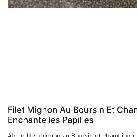
Filet Mignon Au Boursin Et Cha
Enchante les Papilles
Ah, le filet mignon au Boursin et champigno