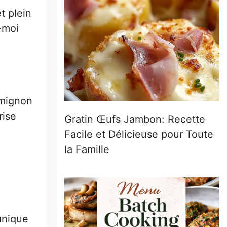
t plein
-moi
t mignon
rise
Gratin Œufs Jambon: Recette
e
Facile et Délicieuse pour Toute
la Famille
unique