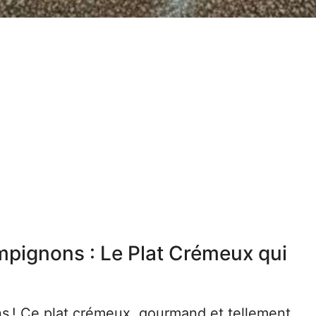
mpignons : Le Plat Crémeux qui
ns ! Ce plat crémeux, gourmand et tellement