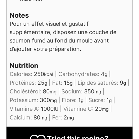
Notes
Pour un effet visuel et gustatif
supplémentaire, disposez une couche de
saumon fumé au fond du moule avant
d’ajouter votre préparation.
Nutrition
Calories:
250
|
Carbohydrates:
4
|
kcal
g
Protéines:
25
|
Fat:
15
|
Lipides saturés:
9
|
g
g
g
Choléstérol:
80
|
Sodium:
350
|
mg
mg
Potassium:
300
|
Fibre:
1
|
Sucre:
1
|
mg
g
g
Vitamine A:
1000
|
Vitamine C:
20
|
IU
mg
Calcium:
80
|
Fer:
2
mg
mg
Tried this recipe?