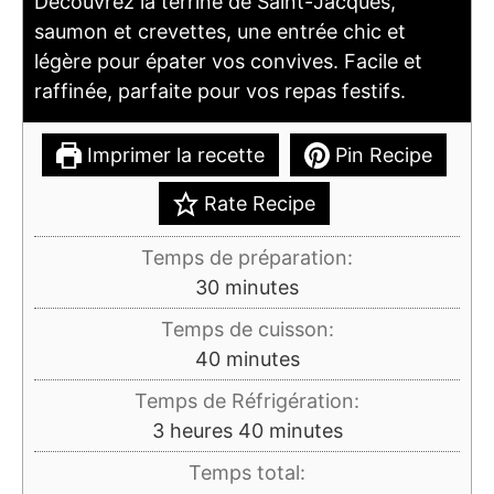
Découvrez la terrine de Saint-Jacques,
saumon et crevettes, une entrée chic et
légère pour épater vos convives. Facile et
raffinée, parfaite pour vos repas festifs.
Imprimer la recette
Pin Recipe
Rate Recipe
Temps de préparation:
minutes
30
minutes
Temps de cuisson:
minutes
40
minutes
Temps de Réfrigération:
heures
minutes
3
heures
40
minutes
Temps total: