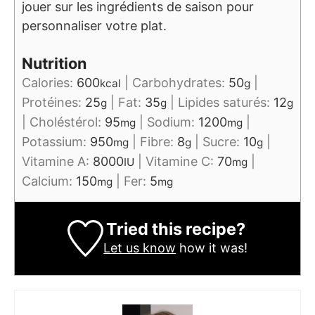
jouer sur les ingrédients de saison pour
personnaliser votre plat.
Nutrition
Calories:
600
|
Carbohydrates:
50
|
kcal
g
Protéines:
25
|
Fat:
35
|
Lipides saturés:
12
g
g
g
|
Choléstérol:
95
|
Sodium:
1200
|
mg
mg
Potassium:
950
|
Fibre:
8
|
Sucre:
10
|
mg
g
g
Vitamine A:
8000
|
Vitamine C:
70
|
IU
mg
Calcium:
150
|
Fer:
5
mg
mg
Tried this recipe?
Let us know
how it was!