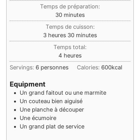
Temps de préparation:
minutes
30
minutes
Temps de cuisson:
heures
minutes
3
heures
30
minutes
Temps total:
heures
4
heures
Servings:
6
personnes
Calories:
600
kcal
Equipment
Un grand faitout ou une marmite
Un couteau bien aiguisé
Une planche à découper
Une écumoire
Un grand plat de service