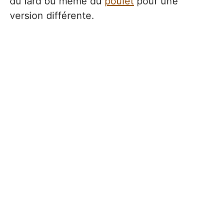
du lard ou même du
poulet
pour une
version différente.