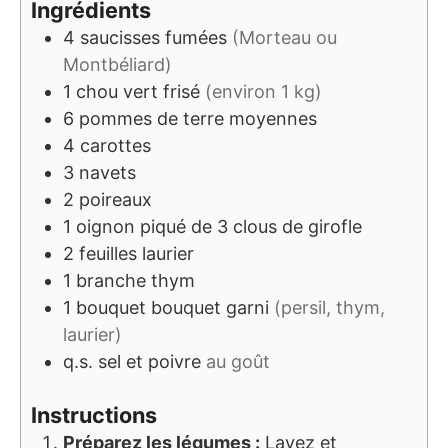
Ingrédients
4
saucisses fumées
(Morteau ou
Montbéliard)
1
chou vert frisé
(environ 1 kg)
6
pommes de terre moyennes
4
carottes
3
navets
2
poireaux
1
oignon piqué de 3 clous de girofle
2
feuilles
laurier
1
branche
thym
1
bouquet
bouquet garni
(persil, thym,
laurier)
q.s.
sel et poivre
au goût
Instructions
Préparez les légumes :
Lavez et