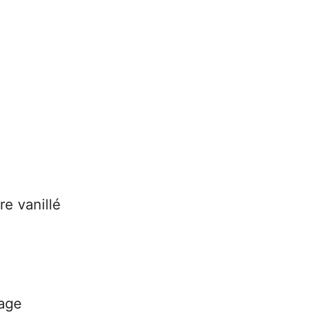
re vanillé
çage