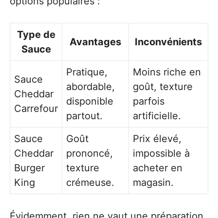
options populaires :
Type de
Avantages
Inconvénients
Sauce
Pratique,
Moins riche en
Sauce
abordable,
goût, texture
Cheddar
disponible
parfois
Carrefour
partout.
artificielle.
Sauce
Goût
Prix élevé,
Cheddar
prononcé,
impossible à
Burger
texture
acheter en
King
crémeuse.
magasin.
Évidemment, rien ne vaut une préparation