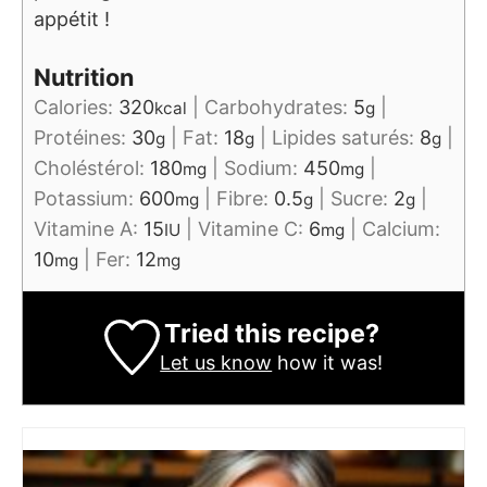
appétit !
Nutrition
Calories:
320
|
Carbohydrates:
5
|
kcal
g
Protéines:
30
|
Fat:
18
|
Lipides saturés:
8
|
g
g
g
Choléstérol:
180
|
Sodium:
450
|
mg
mg
Potassium:
600
|
Fibre:
0.5
|
Sucre:
2
|
mg
g
g
Vitamine A:
15
|
Vitamine C:
6
|
Calcium:
IU
mg
10
|
Fer:
12
mg
mg
Tried this recipe?
Let us know
how it was!