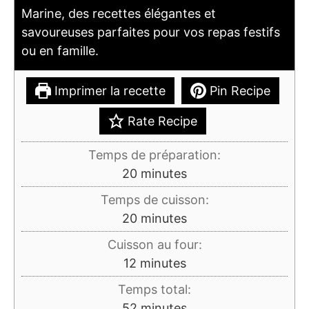
Marine, des recettes élégantes et
savoureuses parfaites pour vos repas festifs
ou en famille.
Imprimer la recette
Pin Recipe
Rate Recipe
Temps de préparation:
minutes
20
minutes
Temps de cuisson:
minutes
20
minutes
Cuisson au four:
minutes
12
minutes
Temps total:
minutes
52
minutes