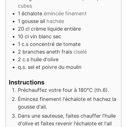
cubes
1
échalote
émincée finement
1
gousse
ail
hachée
20
cl
crème liquide entière
10
cl
vin blanc sec
1
c.s
concentré de tomate
2
branches
aneth frais
ciselé
2
c.s
huile d'olive
q.s.
sel et poivre du moulin
Instructions
Préchauffez votre four à 180°C (th.6).
Émincez finement l'échalote et hachez la
gousse d'ail.
Dans une sauteuse, faites chauffer l'huile
d'olive et faites revenir l'échalote et l'ail