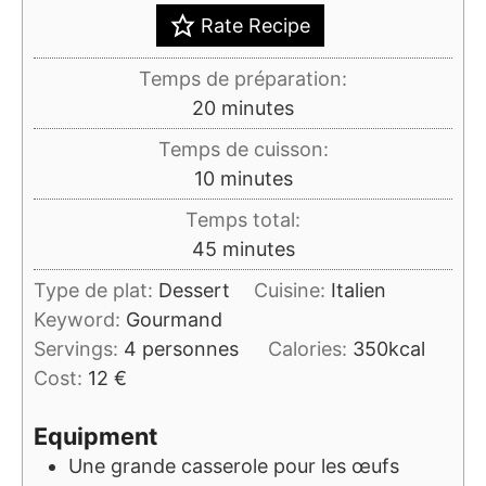
Rate Recipe
Temps de préparation:
minutes
20
minutes
Temps de cuisson:
minutes
10
minutes
Temps total:
minutes
45
minutes
Type de plat:
Dessert
Cuisine:
Italien
Keyword:
Gourmand
Servings:
4
personnes
Calories:
350
kcal
Cost:
12 €
Equipment
Une grande casserole pour les œufs