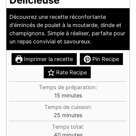
Délicieuse
Découvrez une recette réconfortante
d'émincés de poulet à la moutarde, dinde et
champignons. Simple à réaliser, parfaite pour
un repas convivial et savoureux.
Imprimer la recette
Pin Recipe
Rate Recipe
Temps de préparation:
minutes
15
minutes
Temps de cuisson:
minutes
25
minutes
Temps total:
minutes
40
minutes