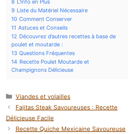
8
L’Info en Plus
9
Liste du Matériel Nécessaire
10
Comment Conserver
11
Astuces et Conseils
12
Découvrez d’autres recettes à base de
poulet et moutarde :
13
Questions Fréquentes
14
Recette Poulet Moutarde et
Champignons Délicieuse
Catégories
Viandes et volailles
Fajitas Steak Savoureuses : Recette
Délicieuse Facile
Recette Quiche Mexicaine Savoureuse