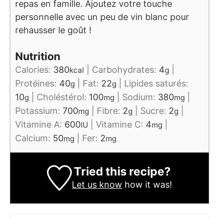
repas en famille. Ajoutez votre touche
personnelle avec un peu de vin blanc pour
rehausser le goût !
Nutrition
Calories:
380
|
Carbohydrates:
4
|
kcal
g
Protéines:
40
|
Fat:
22
|
Lipides saturés:
g
g
10
|
Choléstérol:
100
|
Sodium:
380
|
g
mg
mg
Potassium:
700
|
Fibre:
2
|
Sucre:
2
|
mg
g
g
Vitamine A:
600
|
Vitamine C:
4
|
IU
mg
Calcium:
50
|
Fer:
2
mg
mg
Tried this recipe?
Let us know
how it was!