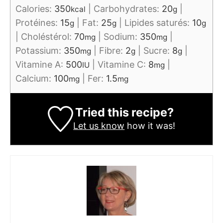
Calories:
350
|
Carbohydrates:
20
|
kcal
g
Protéines:
15
|
Fat:
25
|
Lipides saturés:
10
g
g
g
|
Choléstérol:
70
|
Sodium:
350
|
mg
mg
Potassium:
350
|
Fibre:
2
|
Sucre:
8
|
mg
g
g
Vitamine A:
500
|
Vitamine C:
8
|
IU
mg
Calcium:
100
|
Fer:
1.5
mg
mg
Tried this recipe?
Let us know
how it was!