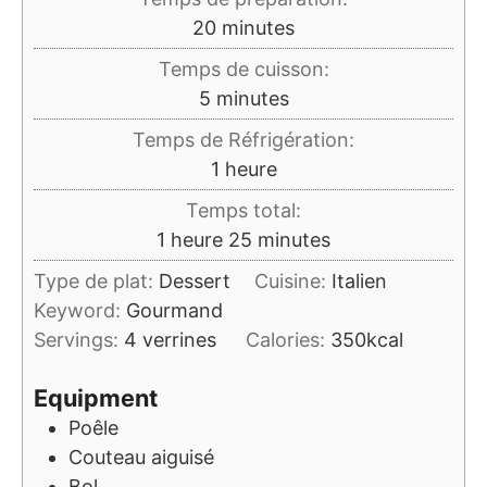
minutes
20
minutes
Temps de cuisson:
minutes
5
minutes
Temps de Réfrigération:
heure
1
heure
Temps total:
heure
minutes
1
heure
25
minutes
Type de plat:
Dessert
Cuisine:
Italien
Keyword:
Gourmand
Servings:
4
verrines
Calories:
350
kcal
Equipment
Poêle
Couteau aiguisé
Bol