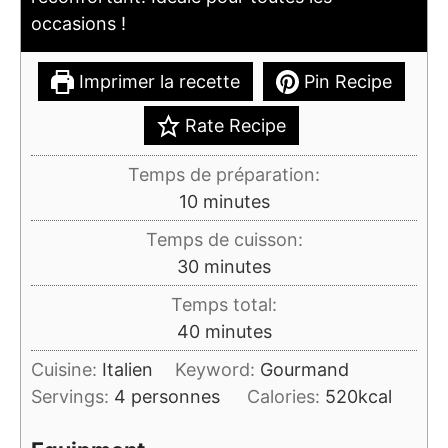
occasions !
Imprimer la recette
Pin Recipe
Rate Recipe
Temps de préparation:
minutes
10
minutes
Temps de cuisson:
minutes
30
minutes
Temps total:
minutes
40
minutes
Cuisine:
Italien
Keyword:
Gourmand
Servings:
4
personnes
Calories:
520
kcal