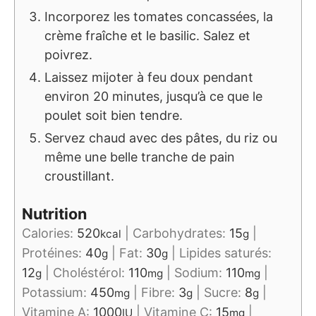
Incorporez les tomates concassées, la
crème fraîche et le basilic. Salez et
poivrez.
Laissez mijoter à feu doux pendant
environ 20 minutes, jusqu’à ce que le
poulet soit bien tendre.
Servez chaud avec des pâtes, du riz ou
même une belle tranche de pain
croustillant.
Nutrition
Calories:
520
|
Carbohydrates:
15
|
kcal
g
Protéines:
40
|
Fat:
30
|
Lipides saturés:
g
g
12
|
Choléstérol:
110
|
Sodium:
110
|
g
mg
mg
Potassium:
450
|
Fibre:
3
|
Sucre:
8
|
mg
g
g
Vitamine A:
1000
|
Vitamine C:
15
|
IU
mg