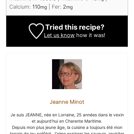
Calcium:
110
|
Fer:
2
mg
mg
Tried this recipe?
Let us know
how it was!
Jeanne Minot
Je suis JEANNE, née en Lorraine, 25 années dans le vexin
et aujourd’hui en Charente Maritime.
Depuis mon plus jeune âge, la cuisine a toujours été mon
terrain de jeu préféré. J’aime explorer les saveurs, revisiter