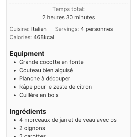
Temps total:
heures
minutes
2
heures
30
minutes
Cuisine:
Italien
Servings:
4
personnes
Calories:
468
kcal
Equipment
Grande cocotte en fonte
Couteau bien aiguisé
Planche à découper
Râpe pour le zeste de citron
Cuillère en bois
Ingrédients
4
morceaux de jarret de veau avec os
2
oignons
2
carottes