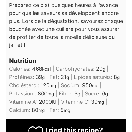
Préparez ce plat quelques heures à l'avance
pour que les saveurs se développent encore
plus. Lors de la dégustation, savourez chaque
bouchée avec une cuillère pour vous assurer
de profiter de toute la moelle délicieuse du
jarret !
Nutrition
Calories:
468
|
Carbohydrates:
20
|
kcal
g
Protéines:
39
|
Fat:
21
|
Lipides saturés:
8
|
g
g
g
Choléstérol:
120
|
Sodium:
950
|
mg
mg
Potassium:
800
|
Fibre:
3
|
Sucre:
6
|
mg
g
g
Vitamine A:
2000
|
Vitamine C:
30
|
IU
mg
Calcium:
80
|
Fer:
5
mg
mg
Tried this recipe?