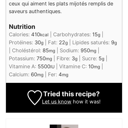
ceux qui aiment les plats mijotés remplis de
saveurs authentiques.
Nutrition
Calories:
410
|
Carbohydrates:
15
|
kcal
g
Protéines:
30
|
Fat:
22
|
Lipides saturés:
9
g
g
g
|
Choléstérol:
85
|
Sodium:
950
|
mg
mg
Potassium:
750
|
Fibre:
3
|
Sucre:
5
|
mg
g
g
Vitamine A:
5500
|
Vitamine C:
10
|
IU
mg
Calcium:
60
|
Fer:
4
mg
mg
Tried this recipe?
Let us know
how it was!