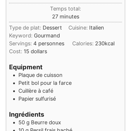
Temps total:
minutes
27
minutes
Type de plat:
Dessert
Cuisine:
Italien
Keyword:
Gourmand
Servings:
4
personnes
Calories:
230
kcal
Cost:
15 dollars
Equipment
Plaque de cuisson
Petit bol pour la farce
Cuillère à café
Papier sulfurisé
Ingrédients
50
g
Beurre doux
10
g
Persil frais haché