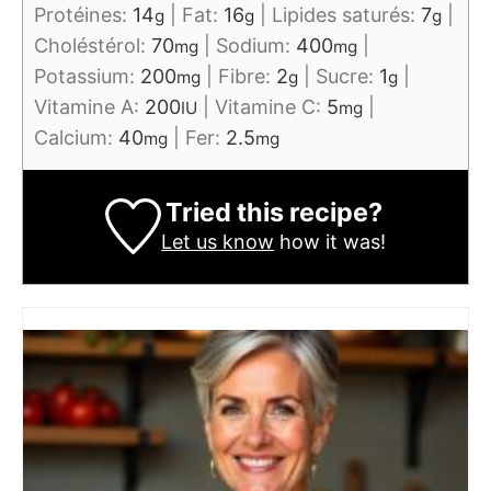
Protéines:
14
|
Fat:
16
|
Lipides saturés:
7
|
g
g
g
Choléstérol:
70
|
Sodium:
400
|
mg
mg
Potassium:
200
|
Fibre:
2
|
Sucre:
1
|
mg
g
g
Vitamine A:
200
|
Vitamine C:
5
|
IU
mg
Calcium:
40
|
Fer:
2.5
mg
mg
Tried this recipe?
Let us know
how it was!