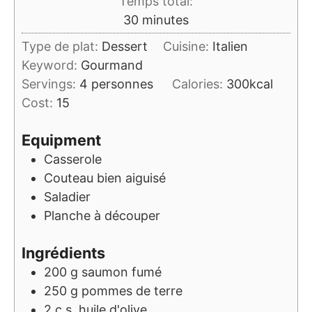
Temps total:
minutes
30
minutes
Type de plat:
Dessert
Cuisine:
Italien
Keyword:
Gourmand
Servings:
4
personnes
Calories:
300
kcal
Cost:
15
Equipment
Casserole
Couteau bien aiguisé
Saladier
Planche à découper
Ingrédients
200
g
saumon fumé
250
g
pommes de terre
2
c.s.
huile d'olive