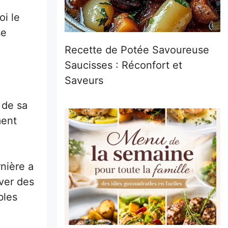
oi le
se
Recette de Potée Savoureuse
Saucisses : Réconfort et
Saveurs
 de sa
ment
nière a
uver des
bles