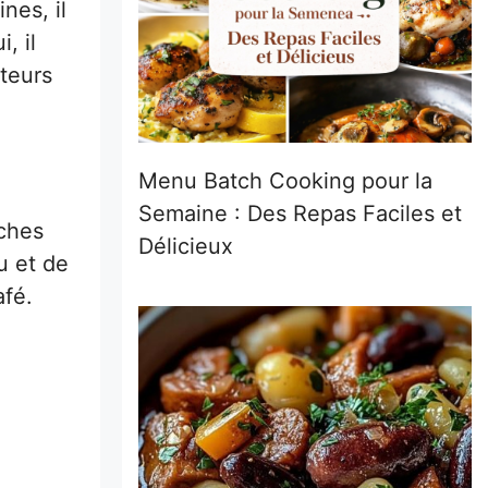
nes, il
, il
ateurs
Menu Batch Cooking pour la
Semaine : Des Repas Faciles et
ches
Délicieux
u et de
afé.