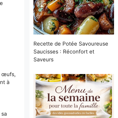
ne
Recette de Potée Savoureuse
Saucisses : Réconfort et
Saveurs
s œufs,
nt à
 sa