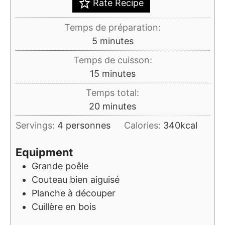
Rate Recipe
Temps de préparation:
minutes
5
minutes
Temps de cuisson:
minutes
15
minutes
Temps total:
minutes
20
minutes
Servings:
4
personnes
Calories:
340
kcal
Equipment
Grande poêle
Couteau bien aiguisé
Planche à découper
Cuillère en bois