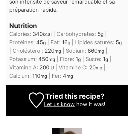
son intensité de saveur remarquable et sa
préparation rapide.
Nutrition
Calories:
340
|
Carbohydrates:
5
|
kcal
g
Protéines:
45
|
Fat:
16
|
Lipides saturés:
5
g
g
g
|
Choléstérol:
220
|
Sodium:
860
|
mg
mg
Potassium:
450
|
Fibre:
1
|
Sucre:
1
|
mg
g
g
Vitamine A:
200
|
Vitamine C:
20
|
IU
mg
Calcium:
110
|
Fer:
4
mg
mg
Tried this recipe?
Let us know
how it was!