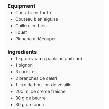
Equipment
Cocotte en fonte
Couteau bien aiguisé
Cuillère en bois
Fouet
Planche à découper
Ingrédients
1
kg
de veau (épaule ou poitrine)
1
oignon
3
carottes
2
branches
de céleri
1
litre
de bouillon de volaille
200
ml
de crème fraîche
30
g
de beurre
30
g
de farine