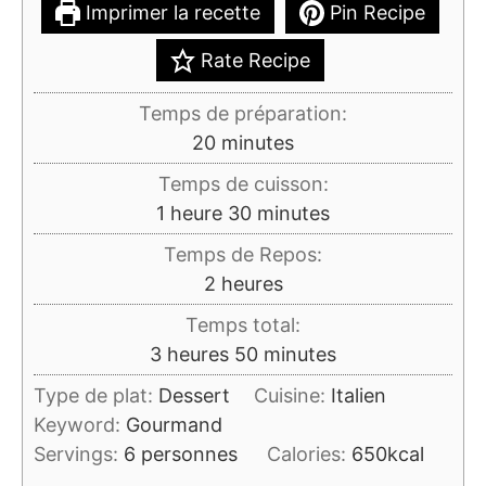
Imprimer la recette
Pin Recipe
Rate Recipe
Temps de préparation:
minutes
20
minutes
Temps de cuisson:
heure
minutes
1
heure
30
minutes
Temps de Repos:
heures
2
heures
Temps total:
heures
minutes
3
heures
50
minutes
Type de plat:
Dessert
Cuisine:
Italien
Keyword:
Gourmand
Servings:
6
personnes
Calories:
650
kcal