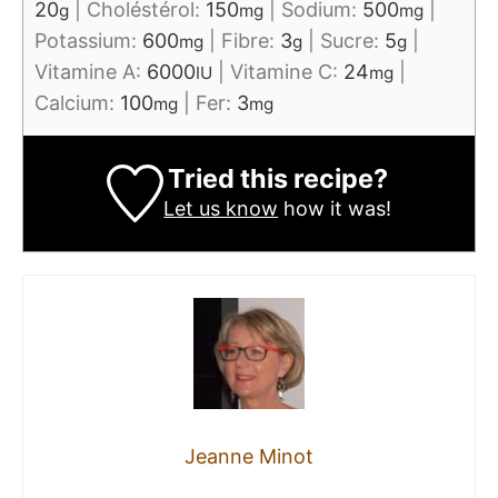
20
|
Choléstérol:
150
|
Sodium:
500
|
g
mg
mg
Potassium:
600
|
Fibre:
3
|
Sucre:
5
|
mg
g
g
Vitamine A:
6000
|
Vitamine C:
24
|
IU
mg
Calcium:
100
|
Fer:
3
mg
mg
Tried this recipe?
Let us know
how it was!
Jeanne Minot