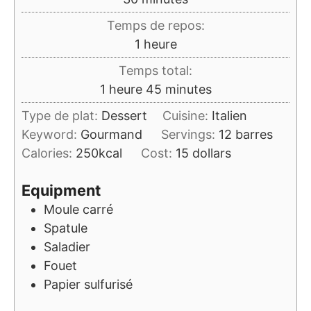
Temps de repos:
heure
1
heure
Temps total:
heure
minutes
1
heure
45
minutes
Type de plat:
Dessert
Cuisine:
Italien
Keyword:
Gourmand
Servings:
12
barres
Calories:
250
kcal
Cost:
15 dollars
Equipment
Moule carré
Spatule
Saladier
Fouet
Papier sulfurisé