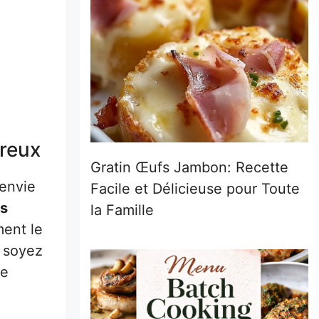
ureux
Gratin Œufs Jambon: Recette
 envie
Facile et Délicieuse pour Toute
es
la Famille
ment le
s soyez
ne