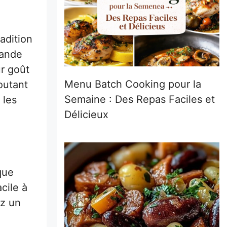
radition
iande
ur goût
Menu Batch Cooking pour la
joutant
Semaine : Des Repas Faciles et
 les
Délicieux
que
cile à
ez un