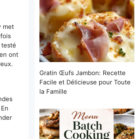
y met
fois
 testé
 en ont
reux.
Gratin Œufs Jambon: Recette
Facile et Délicieuse pour Toute
la Famille
ndes
 En
nder