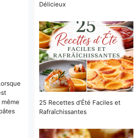
Délicieux
 Lorsque
est
er même
25 Recettes d’Été Faciles et
 pâtes
Rafraîchissantes