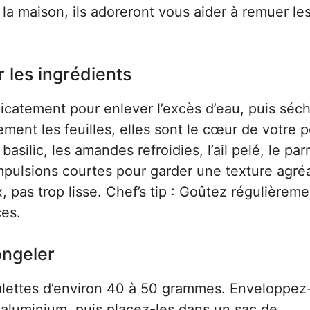
 la maison, ils adoreront vous aider à remuer le
r les ingrédients
élicatement pour enlever l’excès d’eau, puis séc
ent les feuilles, elles sont le cœur de votre p
basilic, les amandes refroidies, l’ail pelé, le pa
r impulsions courtes pour garder une texture agré
 pas trop lisse. Chef’s tip : Goûtez régulièrem
ces.
ongeler
oulettes d’environ 40 à 50 grammes. Enveloppez
 aluminium, puis placez-les dans un sac de