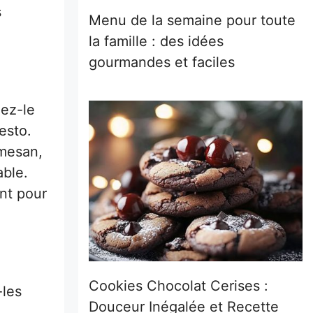
s
Menu de la semaine pour toute
la famille : des idées
gourmandes et faciles
hez-le
esto.
rmesan,
able.
ent pour
Cookies Chocolat Cerises :
-les
Douceur Inégalée et Recette