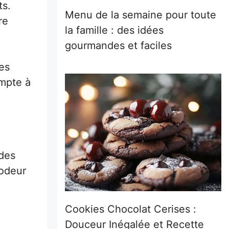
ts.
Menu de la semaine pour toute
re
la famille : des idées
gourmandes et faciles
tes
ompte à
des
 odeur
Cookies Chocolat Cerises :
Douceur Inégalée et Recette