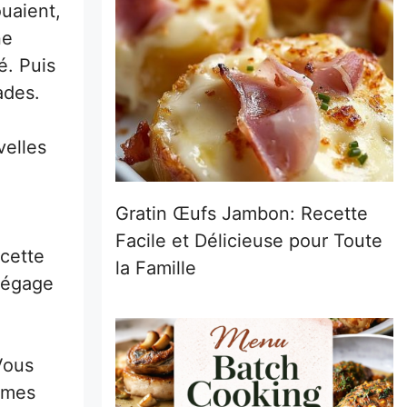
ouaient,
ne
é. Puis
ades.
velles
Gratin Œufs Jambon: Recette
Facile et Délicieuse pour Toute
 cette
la Famille
 dégage
Vous
s mes