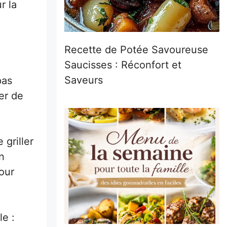
r la
Recette de Potée Savoureuse
Saucisses : Réconfort et
Saveurs
pas
er de
 griller
n
pour
e :