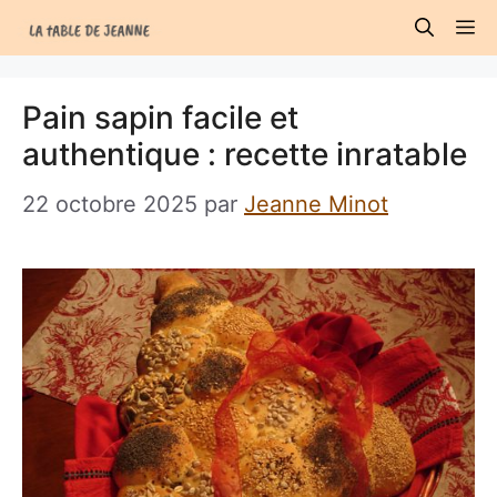
Aller
M
au
contenu
Pain sapin facile et
authentique : recette inratable
22 octobre 2025
par
Jeanne Minot