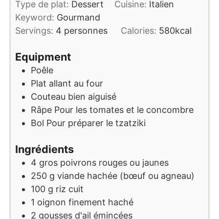
Type de plat:
Dessert
Cuisine:
Italien
Keyword:
Gourmand
Servings:
4
personnes
Calories:
580
kcal
Equipment
Poêle
Plat allant au four
Couteau bien aiguisé
Râpe
Pour les tomates et le concombre
Bol
Pour préparer le tzatziki
Ingrédients
4
gros poivrons rouges ou jaunes
250
g
viande hachée (bœuf ou agneau)
100
g
riz cuit
1
oignon finement haché
2
gousses d'ail émincées