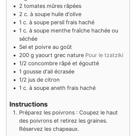
2
tomates mûres râpées
2
c. à soupe
huile d'olive
1
c. à soupe
persil frais haché
1
c. à soupe
menthe fraîche hachée ou
séchée
Sel et poivre au goût
200
g
yaourt grec nature
Pour le tzatziki
1/2
concombre râpé et égoutté
1
gousse d'ail écrasée
1/2
jus de citron
1
c. à soupe
aneth frais haché
Instructions
Préparez les poivrons : Coupez le haut
des poivrons et retirez les graines.
Réservez les chapeaux.