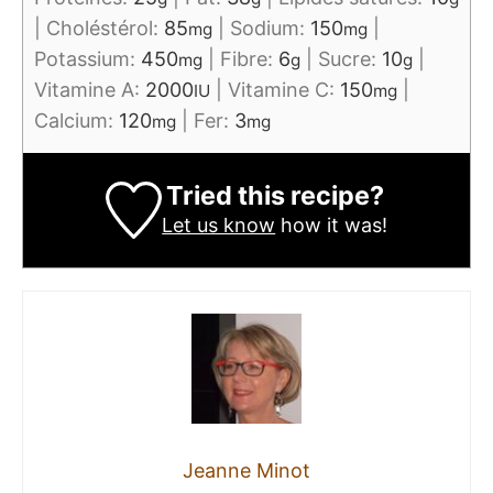
|
Choléstérol:
85
|
Sodium:
150
|
mg
mg
Potassium:
450
|
Fibre:
6
|
Sucre:
10
|
mg
g
g
Vitamine A:
2000
|
Vitamine C:
150
|
IU
mg
Calcium:
120
|
Fer:
3
mg
mg
Tried this recipe?
Let us know
how it was!
Jeanne Minot