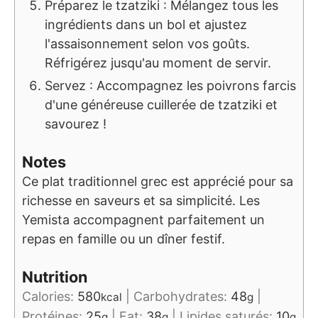
Préparez le tzatziki : Mélangez tous les
ingrédients dans un bol et ajustez
l'assaisonnement selon vos goûts.
Réfrigérez jusqu'au moment de servir.
Servez : Accompagnez les poivrons farcis
d'une généreuse cuillerée de tzatziki et
savourez !
Notes
Ce plat traditionnel grec est apprécié pour sa
richesse en saveurs et sa simplicité. Les
Yemista accompagnent parfaitement un
repas en famille ou un dîner festif.
Nutrition
Calories:
580
|
Carbohydrates:
48
|
kcal
g
Protéines:
25
|
Fat:
38
|
Lipides saturés:
10
g
g
g