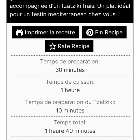
accompagnée d'un tzatziki frais. Un plat idéal
pour un festin méditerranéen chez vous.
Imprimer la recette
Pin Recipe
Rate Recipe
Temps de préparation:
minutes
30
minutes
Temps de cuisson:
heure
1
heure
Temps de préparation du Tzatziki:
minutes
10
minutes
Temps total:
heure
minutes
1
heure
40
minutes