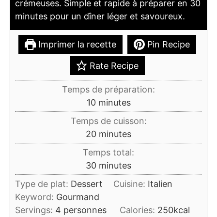
crémeuses. Simple et rapide à préparer en 30
minutes pour un dîner léger et savoureux.
Imprimer la recette
Pin Recipe
Rate Recipe
Temps de préparation:
minutes
10
minutes
Temps de cuisson:
minutes
20
minutes
Temps total:
minutes
30
minutes
Type de plat:
Dessert
Cuisine:
Italien
Keyword:
Gourmand
Servings:
4
personnes
Calories:
250
kcal