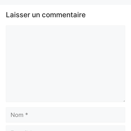
Laisser un commentaire
Commentaire
Nom
E-