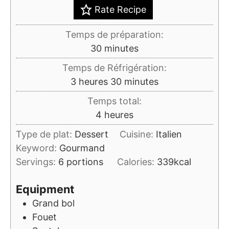
Rate Recipe
Temps de préparation:
minutes
30
minutes
Temps de Réfrigération:
heures
minutes
3
heures
30
minutes
Temps total:
heures
4
heures
Type de plat:
Dessert
Cuisine:
Italien
Keyword:
Gourmand
Servings:
6
portions
Calories:
339
kcal
Equipment
Grand bol
Fouet