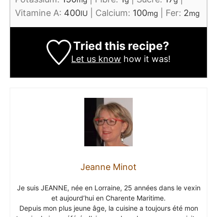
Vitamine A:
400
|
Calcium:
100
|
Fer:
2
IU
mg
mg
Tried this recipe?
Let us know
how it was!
Jeanne Minot
Je suis JEANNE, née en Lorraine, 25 années dans le vexin
et aujourd’hui en Charente Maritime.
Depuis mon plus jeune âge, la cuisine a toujours été mon