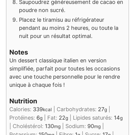
Saupoudrez généreusement de cacao en
poudre non sucré.
Placez le tiramisu au réfrigérateur
pendant au moins 2 heures, ou toute la
nuit pour un résultat optimal.
Notes
Un dessert classique italien en version
simplifiée, parfait pour toutes les occasions
avec une touche personnelle pour le rendre
unique à chaque fois !
Nutrition
Calories:
339
|
Carbohydrates:
27
|
kcal
g
Protéines:
6
|
Fat:
22
|
Lipides saturés:
14
g
g
g
|
Choléstérol:
130
|
Sodium:
90
|
mg
mg
Potassium:
150
|
Fibre:
1
|
Sucre:
17
|
mg
g
g