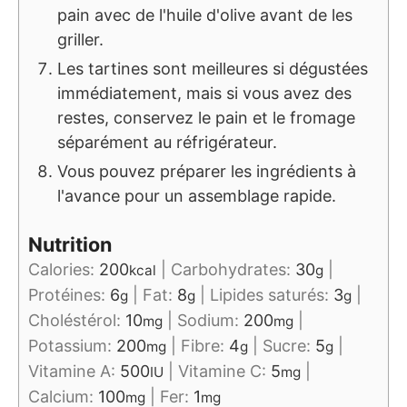
pain avec de l'huile d'olive avant de les
griller.
Les tartines sont meilleures si dégustées
immédiatement, mais si vous avez des
restes, conservez le pain et le fromage
séparément au réfrigérateur.
Vous pouvez préparer les ingrédients à
l'avance pour un assemblage rapide.
Nutrition
Calories:
200
|
Carbohydrates:
30
|
kcal
g
Protéines:
6
|
Fat:
8
|
Lipides saturés:
3
|
g
g
g
Choléstérol:
10
|
Sodium:
200
|
mg
mg
Potassium:
200
|
Fibre:
4
|
Sucre:
5
|
mg
g
g
Vitamine A:
500
|
Vitamine C:
5
|
IU
mg
Calcium:
100
|
Fer:
1
mg
mg