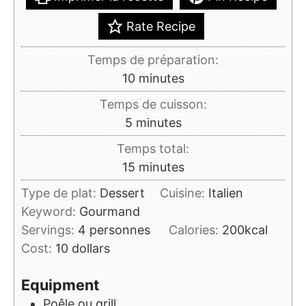
Rate Recipe
Temps de préparation:
minutes
10
minutes
Temps de cuisson:
minutes
5
minutes
Temps total:
minutes
15
minutes
Type de plat:
Dessert
Cuisine:
Italien
Keyword:
Gourmand
Servings:
4
personnes
Calories:
200
kcal
Cost:
10 dollars
Equipment
Poêle ou grill