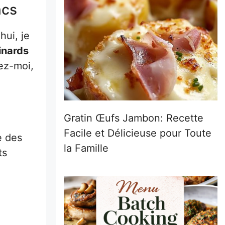
ncs
hui, je
inards
yez-moi,
Gratin Œufs Jambon: Recette
Facile et Délicieuse pour Toute
e des
la Famille
ts