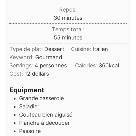
Repos:
minutes
30
minutes
Temps total:
minutes
55
minutes
Type de plat:
Dessert
Cuisine:
Italien
Keyword:
Gourmand
Servings:
4
personnes
Calories:
360
kcal
Cost:
12 dollars
Equipment
Grande casserole
Saladier
Couteau bien aiguisé
Planche à découper
Passoire