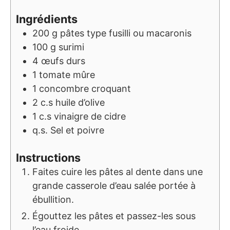
Ingrédients
200
g
pâtes type fusilli ou macaronis
100
g
surimi
4
œufs durs
1
tomate mûre
1
concombre croquant
2
c.s
huile d’olive
1
c.s
vinaigre de cidre
q.s.
Sel et poivre
Instructions
Faites cuire les pâtes al dente dans une
grande casserole d’eau salée portée à
ébullition.
Égouttez les pâtes et passez-les sous
l’eau froide.