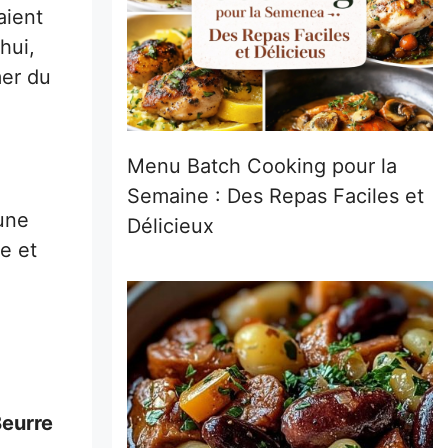
aient
hui,
mer du
Menu Batch Cooking pour la
Semaine : Des Repas Faciles et
une
Délicieux
e et
eurre