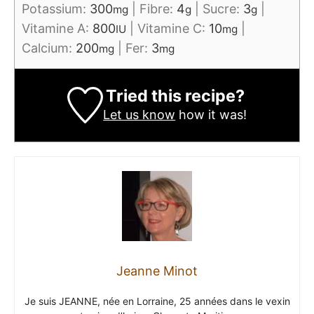
Potassium:
300
|
Fibre:
4
|
Sucre:
3
|
mg
g
g
Vitamine A:
800
|
Vitamine C:
10
|
IU
mg
Calcium:
200
|
Fer:
3
mg
mg
Tried this recipe?
Let us know
how it was!
Jeanne Minot
Je suis JEANNE, née en Lorraine, 25 années dans le vexin