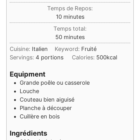
Temps de Repos:
minutes
10
minutes
Temps total:
minutes
50
minutes
Cuisine:
Italien
Keyword:
Fruité
Servings:
4
portions
Calories:
500
kcal
Equipment
Grande poêle ou casserole
Louche
Couteau bien aiguisé
Planche à découper
Cuillère en bois
Ingrédients