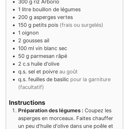
300
g
riz Arborio
1
litre
bouillon de légumes
200
g
asperges vertes
150
g
petits pois
(frais ou surgelés)
1
oignon
2
gousses
ail
100
ml
vin blanc sec
50
g
parmesan râpé
2
c.s
huile d'olive
q.s.
sel et poivre
au goût
q.s.
feuilles de basilic
pour la garniture
(facultatif)
Instructions
Préparation des légumes :
Coupez les
asperges en morceaux. Faites chauffer
un peu d'huile d'olive dans une poêle et