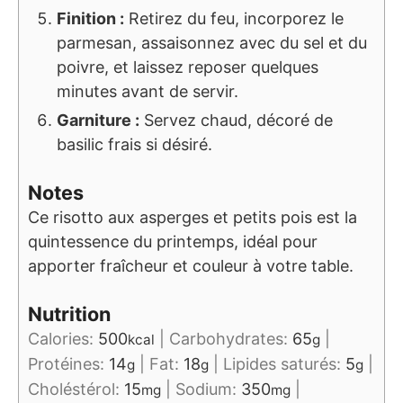
Finition :
Retirez du feu, incorporez le
parmesan, assaisonnez avec du sel et du
poivre, et laissez reposer quelques
minutes avant de servir.
Garniture :
Servez chaud, décoré de
basilic frais si désiré.
Notes
Ce risotto aux asperges et petits pois est la
quintessence du printemps, idéal pour
apporter fraîcheur et couleur à votre table.
Nutrition
Calories:
500
|
Carbohydrates:
65
|
kcal
g
Protéines:
14
|
Fat:
18
|
Lipides saturés:
5
|
g
g
g
Choléstérol:
15
|
Sodium:
350
|
mg
mg