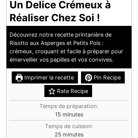
Un Delice Crémeux à
Réaliser Chez Soi !
Découvrez notre recette printanière de
Risotto aux Asperges et Petits Pois :
crémeux, croquant et facile à préparer pour
émerveiller vos papilles et vos convives.
Imprimer la recette
Pin Recipe
Rate Recipe
Temps de préparation:
minutes
15
minutes
Temps de cuisson:
minutes
25
minutes