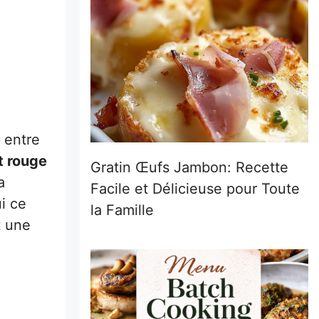
 entre
t rouge
Gratin Œufs Jambon: Recette
a
Facile et Délicieuse pour Toute
i ce
la Famille
t une