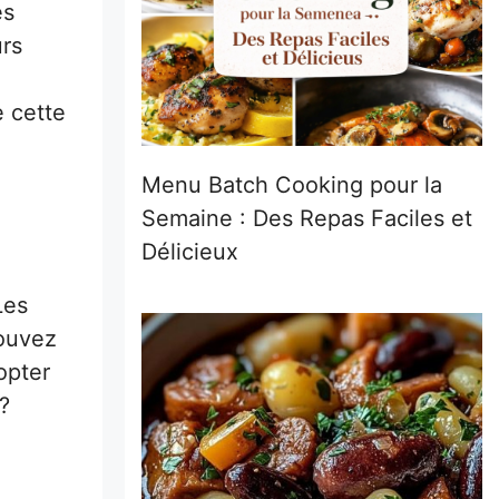
es
urs
e cette
Menu Batch Cooking pour la
Semaine : Des Repas Faciles et
Délicieux
Les
pouvez
opter
?